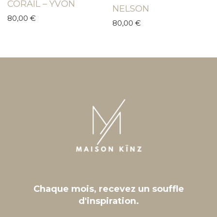
CORAIL – YVON
NELSON
80,00
€
80,00
€
Chaque mois, recevez un souffle
d'inspiration.