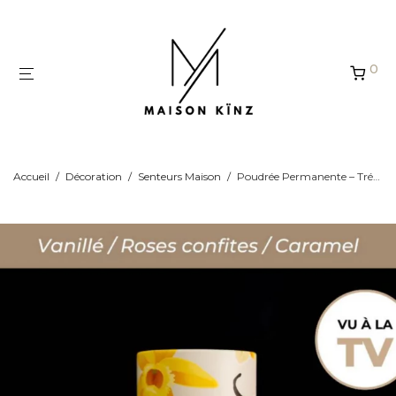
Panneau de gestion des cookies
0
Accueil
/
Décoration
/
Senteurs Maison
/
Poudrée Permanente – Trésor de Madagascar