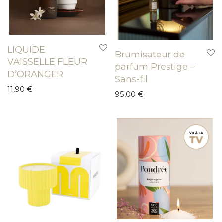
LIQUIDE
Brumisateur de
VAISSELLE FLEUR
parfum Prestige –
D’ORANGER
Sans-fil
11,90
€
95,00
€