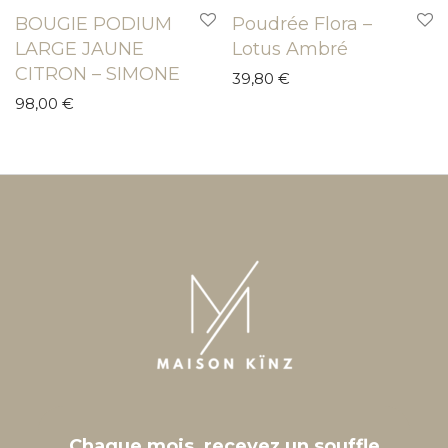
BOUGIE PODIUM
Poudrée Flora –
LARGE JAUNE
Lotus Ambré
CITRON – SIMONE
39,80
€
98,00
€
Chaque mois, recevez un souffle