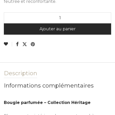
feutrée et réconfortante.
A
Ajouter au panier
Description
Informations complémentaires
Bougie parfumée – Collection Héritage