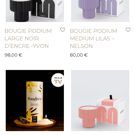
BOUGIE PODIUM
BOUGIE PODIUM
LARGE NOIR
MEDIUM LILAS –
D’ENCRE -YVON
NELSON
98,00
€
80,00
€