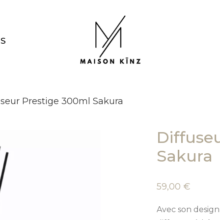
NS
useur Prestige 300ml Sakura
Diffuse
Sakura
59,00
€
Avec son design 