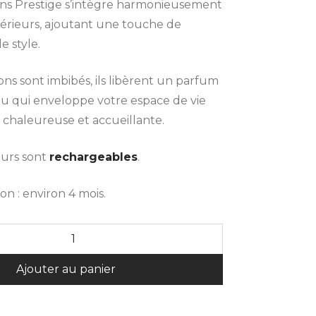
ons Prestige s’intègre harmonieusement
térieurs, ajoutant une touche de
e style.
ns sont imbibés, ils libèrent un parfum
inu qui enveloppe votre espace de vie
chaleureuse et accueillante.
eurs sont
rechargeables
.
on : environ 4 mois.
Alternative:
Ajouter au panier