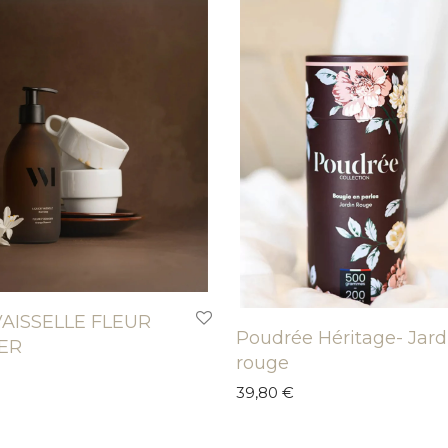
VAISSELLE FLEUR
Poudrée Héritage- Jard
ER
rouge
39,80
€