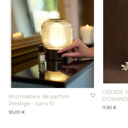
LIQUIDE 
Brumisateur de parfum
D’ORANG
Prestige – Sans-fil
11,90
€
95,00
€