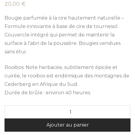
20,00
€
Bougie parfumée à la cire hautement naturelle –
Formule innovante à base de cire de tournesol.
Couvercle intégré qui permet de maintenir la
surface à l’abri de la poussière. Bougies vendues
sans étui.
Rooibos: Note herbacée, subtilement épicée et
cuirée, le rooibos est endémique des montagnes de
Cederberg en Afrique du Sud.
Durée de brûle : environ 40 heures.
A
Ajouter au panier