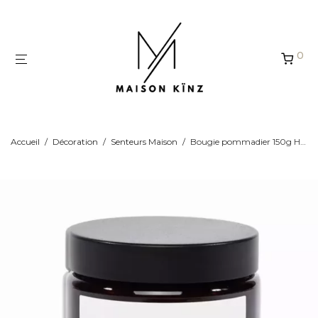
Panneau de gestion des cookies
0
Accueil
/
Décoration
/
Senteurs Maison
/
Bougie pommadier 150g Havane