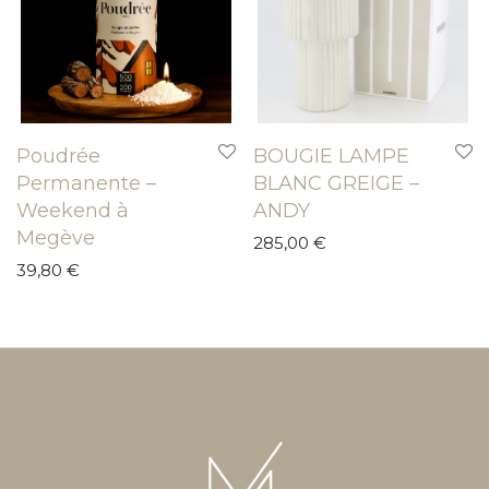
Poudrée
BOUGIE LAMPE
Permanente –
BLANC GREIGE –
Weekend à
ANDY
Megève
285,00
€
39,80
€