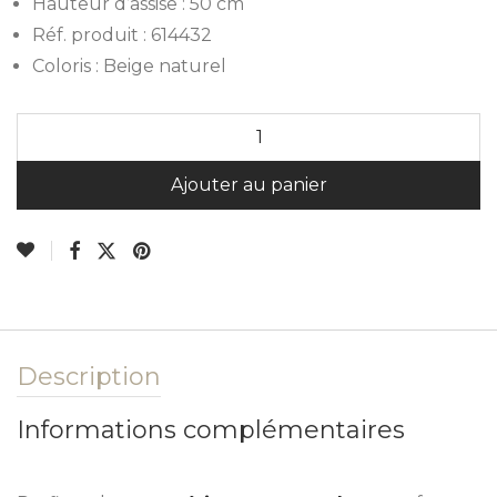
Hauteur d’assise : 50 cm
Réf. produit : 614432
Coloris : Beige naturel
A
Ajouter au panier
Description
Informations complémentaires