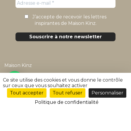
J’accepte de recevoir les lettres
inspirantes de Maison Kïnz.
Maison Kïnz
Mentions légales
Ce site utilise des cookies et vous donne le contrôle
sur ceux que vous souhaitez activer
Politique de confidentialité
Tout accepter
Tout refuser
Personnaliser
FR
Conditions générales de vente
Politique de confidentialité
FAQ
Suivre ma commande