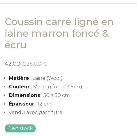
Coussin carré ligné en
laine marron foncé &
écru
42,00
€
25,00
€
Le
Le
prix
prix
initial
actuel
Matière
: Laine (Wool)
était :
est :
42,00 €.
25,00 €.
Couleur
: Marron foncé / Écru
Dimensions
: 50 × 50 cm
Épaisseur
: 12 cm
vendu avec garniture
4 en stock