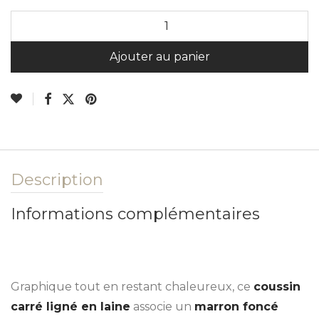
A
Ajouter au panier
Description
Informations complémentaires
Graphique tout en restant chaleureux, ce
coussin
carré ligné en laine
associe un
marron foncé