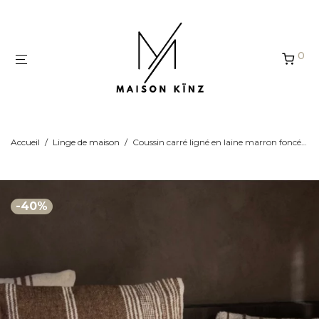
Panneau de gestion des cookies
0
Accueil
/
Linge de maison
/
Coussin carré ligné en laine marron foncé & écru
-
40
%