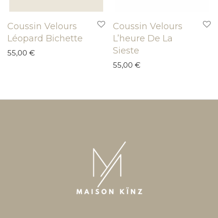
Coussin Velours
Coussin Velours
Léopard Bichette
L’heure De La
Sieste
55,00
€
55,00
€