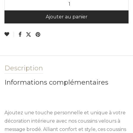
A
Ajouter au panier
Description
Informations complémentaires
Ajoutez une touche personnelle et unique à votre
décoration intérieure avec nos coussins velours à
message brodé. Alliant confort et style, ces coussins