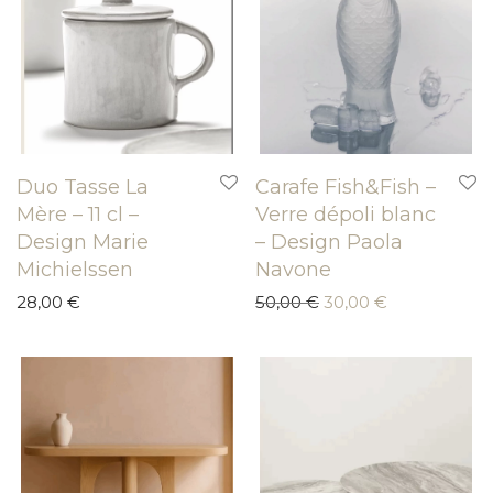
Duo Tasse La
Carafe Fish&Fish –
Mère – 11 cl –
Verre dépoli blanc
Design Marie
– Design Paola
Michielssen
Navone
Le prix initial était : 
Le prix actue
28,00
€
50,00
€
30,00
€