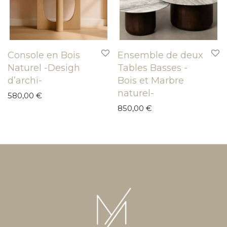
Console en Bois
Ensemble de deux
Naturel -Desigh
Tables Basses -
d’archi-
Bois et Marbre
naturel-
580,00
€
850,00
€