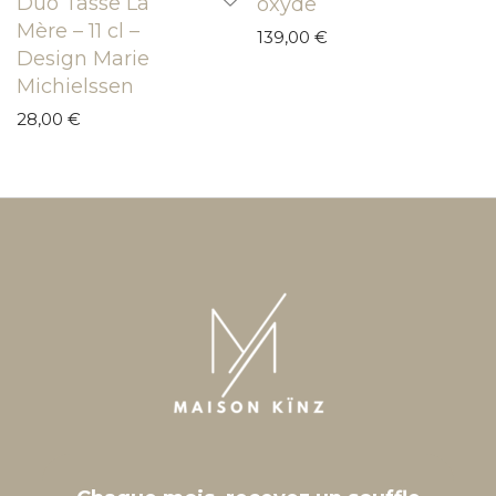
Duo Tasse La
oxyde
Mère – 11 cl –
139,00
€
Design Marie
Michielssen
28,00
€