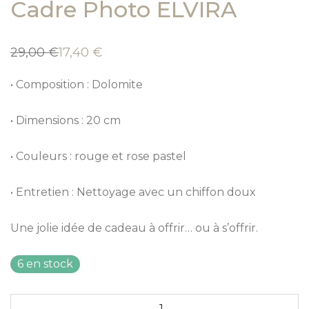
Cadre Photo ELVIRA
29,00
€
17,40
€
Le
Le
prix
prix
initial
actuel
• Composition : Dolomite
était :
est :
29,00 €.
17,40 €.
• Dimensions : 20 cm
• Couleurs : rouge et rose pastel
• Entretien : Nettoyage avec un chiffon doux
Une jolie idée de cadeau à offrir… ou à s’offrir.
6 en stock