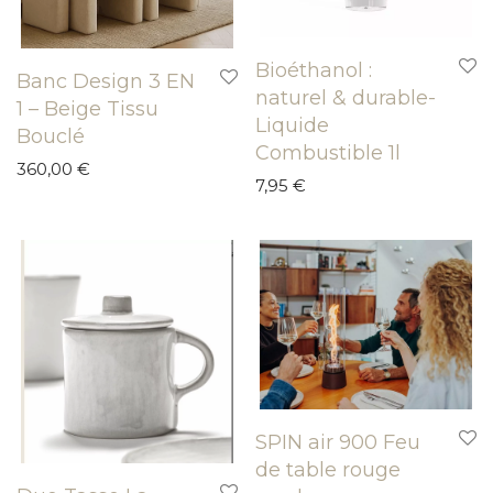
Bioéthanol :
Banc Design 3 EN
naturel & durable-
1 – Beige Tissu
Liquide
Bouclé
Combustible 1l
360,00
€
7,95
€
SPIN air 900 Feu
de table rouge