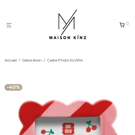
Panneau de gestion des cookies
0
Accueil
/
Décoration
/
Cadre Photo ELVIRA
-
40
%