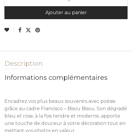
A
Ajouter au panier
Description
Informations complémentaires
Encadrez vos plus beaux souvenirs avec poésie
grâce au cadre Francisco – Bisou Bisou. Son dégradé
bleu et rose, à la fois tendre et moderne, apporte
une touche de douceur à votre décoration tout en
mettant vos photos en valeur.