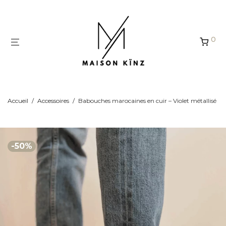
Panneau de gestion des cookies
0
Accueil
/
Accessoires
/
Babouches marocaines en cuir – Violet métallisé
-
50
%