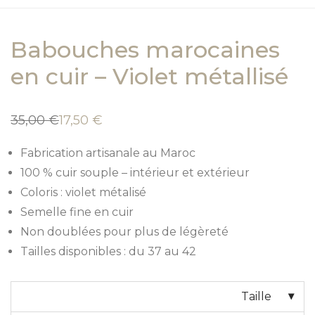
Babouches marocaines
en cuir – Violet métallisé
35,00
€
17,50
€
Le
Le
prix
prix
initial
actuel
Fabrication artisanale au Maroc
était :
est :
35,00 €.
17,50 €.
100 % cuir souple – intérieur et extérieur
Coloris : violet métalisé
Semelle fine en cuir
Non doublées pour plus de légèreté
Tailles disponibles : du 37 au 42
Taille