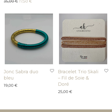
Le prix initial était : 35,00 €.
Le prix actuel est : 17,50 €.
35,00
€
17,50
€
Jonc Sabra duo
Bracelet Trio Skali
bleu
– Fil de Soie &
Doré
19,00
€
25,00
€