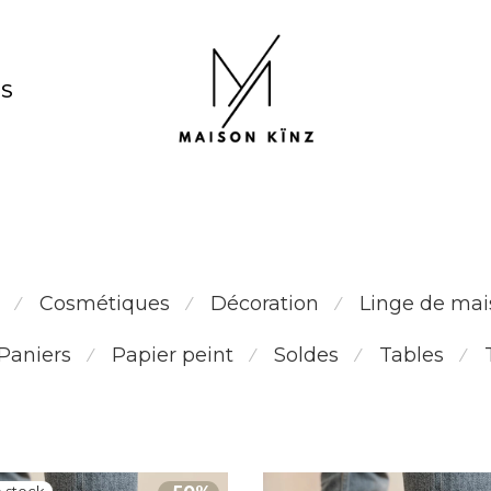
NS
Babouches fait main
Cosmétiques
Décoration
Linge de mai
⁄
⁄
⁄
Paniers
Papier peint
Soldes
Tables
⁄
⁄
⁄
⁄