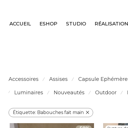
Panneau de gestion des cookies
ACCUEIL
ESHOP
STUDIO
RÉALISATIO
Accessoires
Assises
Capsule Ephémère
⁄
⁄
Luminaires
Nouveautés
Outdoor
⁄
⁄
⁄
⁄
Étiquette:
Babouches fait main