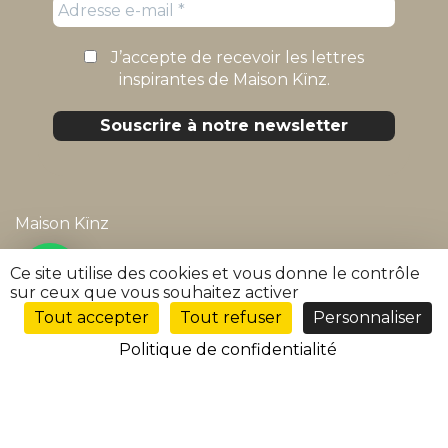
J’accepte de recevoir les lettres
inspirantes de Maison Kïnz.
Maison Kïnz
Mentions légales
Ce site utilise des cookies et vous donne le contrôle
sur ceux que vous souhaitez activer
Politique de confidentialité
Tout accepter
Tout refuser
Personnaliser
FR
Conditions générales de vente
Politique de confidentialité
FAQ
Suivre ma commande