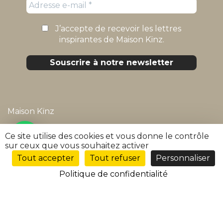
J’accepte de recevoir les lettres
inspirantes de Maison Kïnz.
Maison Kïnz
Mentions légales
Ce site utilise des cookies et vous donne le contrôle
sur ceux que vous souhaitez activer
Politique de confidentialité
Tout accepter
Tout refuser
Personnaliser
FR
Conditions générales de vente
Politique de confidentialité
FAQ
Suivre ma commande