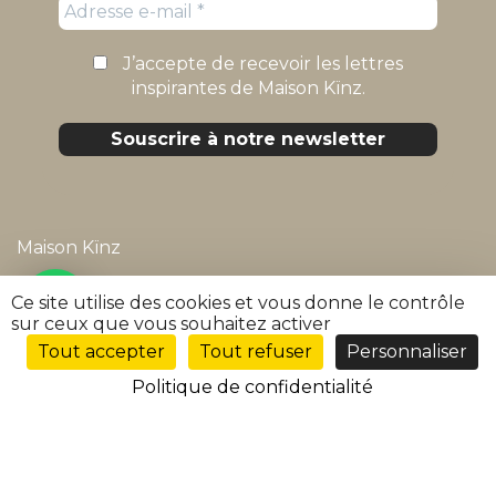
J’accepte de recevoir les lettres
inspirantes de Maison Kïnz.
Maison Kïnz
Mentions légales
Ce site utilise des cookies et vous donne le contrôle
sur ceux que vous souhaitez activer
Politique de confidentialité
Tout accepter
Tout refuser
Personnaliser
FR
Conditions générales de vente
Politique de confidentialité
FAQ
Suivre ma commande