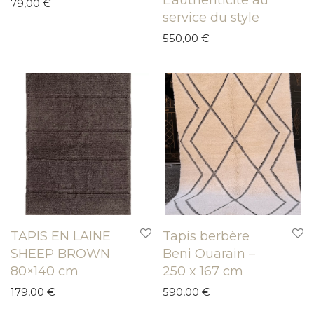
79,00
€
service du style
550,00
€
TAPIS EN LAINE
Tapis berbère
SHEEP BROWN
Beni Ouarain –
80×140 cm
250 x 167 cm
179,00
€
590,00
€