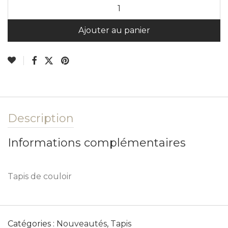
A
Ajouter au panier
Description
Informations complémentaires
Tapis de couloir
Catégories :
Nouveautés
,
Tapis