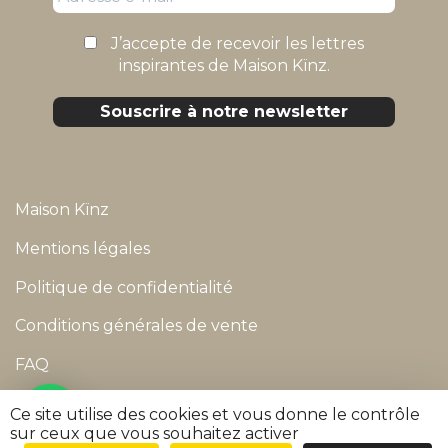
J’accepte de recevoir les lettres
inspirantes de Maison Kïnz.
Maison Kïnz
Mentions légales
Politique de confidentialité
Conditions générales de vente
FAQ
Suivre ma commande
Ce site utilise des cookies et vous donne le contrôle
sur ceux que vous souhaitez activer
©
2026
Maison Kïnz