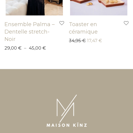
Ensemble Palma –
Toaster en
Dentelle stretch-
céramique
Noir
Le prix initial était : 
Le prix actuel 
34,95
€
17,47
€
Plage de prix : 29,00 € à 45,00 €
29,00
€
–
45,00
€