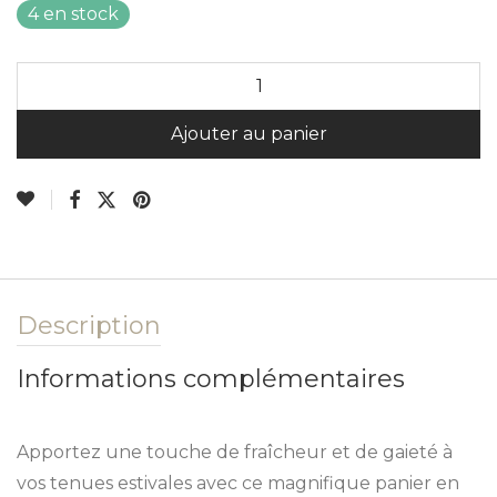
4 en stock
A
Ajouter au panier
Description
Informations complémentaires
Apportez une touche de fraîcheur et de gaieté à
vos tenues estivales avec ce magnifique panier en