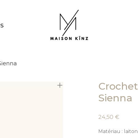
NS
Sienna
Crochet
Sienna
24,50
€
Matériau : laito