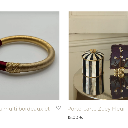
a multi bordeaux et
Porte-carte Zoey Fleur
15,00
€