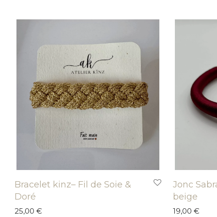
Bracelet kinz– Fil de Soie &
Jonc Sabr
Doré
beige
25,00
€
19,00
€