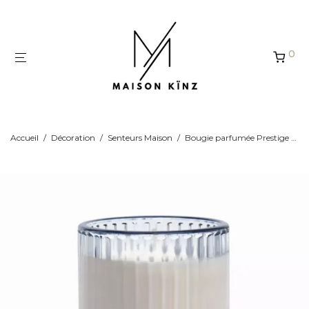
Panneau de gestion des cookies
0
Accueil
/
Décoration
/
Senteurs Maison
/
Bougie parfumée Prestige 350g Sakura