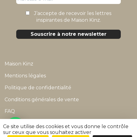
J’accepte de recevoir les lettres
inspirantes de Maison Kïnz.
Maison Kïnz
Mentions légales
Politique de confidentialité
Conditions générales de vente
FAQ
Suivre ma commande
Ce site utilise des cookies et vous donne le contrôle
sur ceux que vous souhaitez activer
©
2026
Maison Kïnz