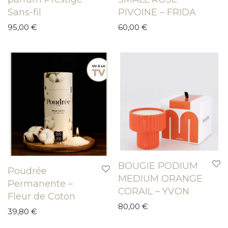
Sans-fil
PIVOINE – FRIDA
95,00
€
60,00
€
BOUGIE PODIUM
Poudrée
MEDIUM ORANGE
Permanente –
CORAIL – YVON
Fleur de Coton
80,00
€
39,80
€