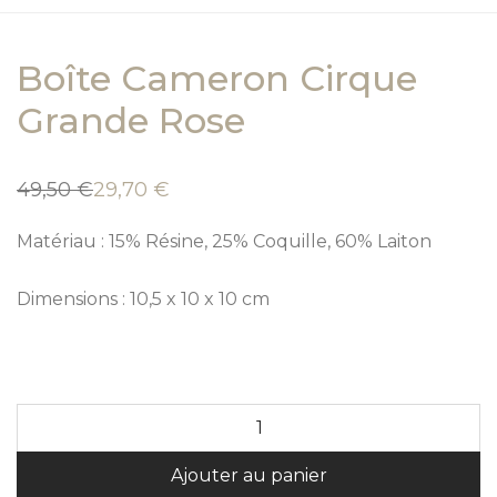
Boîte Cameron Cirque
Grande Rose
49,50
€
29,70
€
Le
Le
prix
prix
initial
actuel
Matériau : 15% Résine, 25% Coquille, 60% Laiton
était :
est :
49,50 €.
29,70 €.
Dimensions : 10,5 x 10 x 10 cm
A
Ajouter au panier