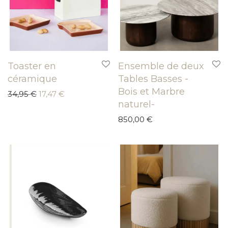
Toaster en
Ensemble de deux
céramique
Tables Basses -
Bois et Marbre
Le prix initial était : 34,95 €.
Le prix actuel est : 17,47 €.
34,95
€
17,47
€
naturel-
850,00
€