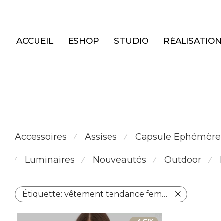
Panneau de gestion des cookies
ACCUEIL
ESHOP
STUDIO
RÉALISATIO
Accessoires
Assises
Capsule Ephémère
⁄
⁄
Luminaires
Nouveautés
Outdoor
⁄
⁄
⁄
⁄
Étiquette:
vêtement tendance femme 2025.