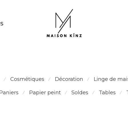
NS
vêtement tendance femme 2025
Cosmétiques
Décoration
Linge de mai
⁄
⁄
⁄
Paniers
Papier peint
Soldes
Tables
⁄
⁄
⁄
⁄