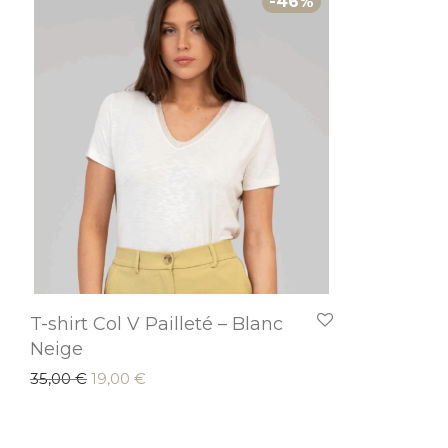
-
46
%
T-shirt Col V Pailleté – Blanc
Neige
Le prix initial était : 35,00 €.
Le prix actuel est : 19,00 €.
35,00
€
19,00
€