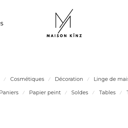
NS
tshirt citron
Cosmétiques
Décoration
Linge de mai
⁄
⁄
⁄
Paniers
Papier peint
Soldes
Tables
⁄
⁄
⁄
⁄