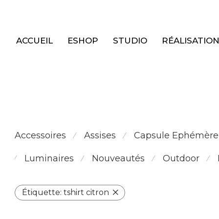
Panneau de gestion des cookies
ACCUEIL
ESHOP
STUDIO
RÉALISATIO
Accessoires
Assises
Capsule Ephémère
⁄
⁄
Luminaires
Nouveautés
Outdoor
⁄
⁄
⁄
⁄
Étiquette:
tshirt citron