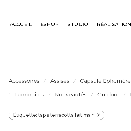
Panneau de gestion des cookies
ACCUEIL
ESHOP
STUDIO
RÉALISATIO
Accessoires
Assises
Capsule Ephémère
⁄
⁄
Luminaires
Nouveautés
Outdoor
⁄
⁄
⁄
⁄
Étiquette:
tapis terracotta fait main