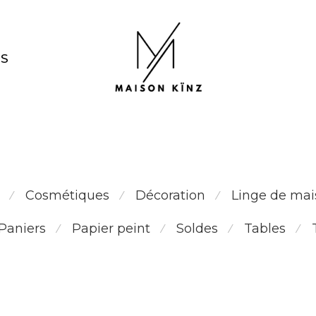
NS
tapis terracotta fait main
Cosmétiques
Décoration
Linge de mai
⁄
⁄
⁄
Paniers
Papier peint
Soldes
Tables
⁄
⁄
⁄
⁄