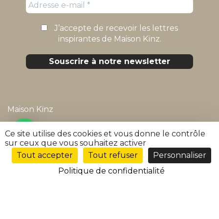
J’accepte de recevoir les lettres
inspirantes de Maison Kïnz.
Maison Kïnz
Mentions légales
Ce site utilise des cookies et vous donne le contrôle
sur ceux que vous souhaitez activer
Politique de confidentialité
Tout accepter
Tout refuser
Personnaliser
FR
Conditions générales de vente
Politique de confidentialité
FAQ
Suivre ma commande