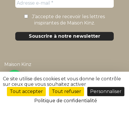
J’accepte de recevoir les lettres
inspirantes de Maison Kïnz.
Maison Kïnz
Mentions légales
Ce site utilise des cookies et vous donne le contrôle
sur ceux que vous souhaitez activer
Politique de confidentialité
Tout accepter
Tout refuser
Personnaliser
FR
Conditions générales de vente
Politique de confidentialité
FAQ
Suivre ma commande