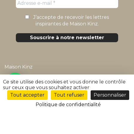
J’accepte de recevoir les lettres
inspirantes de Maison Kïnz.
Maison Kïnz
Mentions légales
Ce site utilise des cookies et vous donne le contrôle
sur ceux que vous souhaitez activer
Politique de confidentialité
Tout accepter
Tout refuser
Personnaliser
FR
Conditions générales de vente
Politique de confidentialité
FAQ
Suivre ma commande