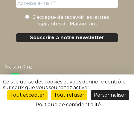
J’accepte de recevoir les lettres
inspirantes de Maison Kïnz.
Maison Kïnz
Mentions légales
Ce site utilise des cookies et vous donne le contrôle
sur ceux que vous souhaitez activer
Politique de confidentialité
Tout accepter
Tout refuser
Personnaliser
FR
Conditions générales de vente
Politique de confidentialité
FAQ
Suivre ma commande