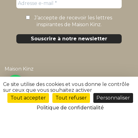
J’accepte de recevoir les lettres
inspirantes de Maison Kïnz.
Maison Kïnz
Mentions légales
Ce site utilise des cookies et vous donne le contrôle
sur ceux que vous souhaitez activer
Politique de confidentialité
Tout accepter
Tout refuser
Personnaliser
FR
Conditions générales de vente
Politique de confidentialité
FAQ
Suivre ma commande