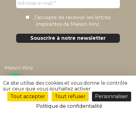
J’accepte de recevoir les lettres
inspirantes de Maison Kïnz.
Maison Kïnz
Mentions légales
Ce site utilise des cookies et vous donne le contrôle
sur ceux que vous souhaitez activer
Politique de confidentialité
Tout accepter
Tout refuser
Personnaliser
FR
Conditions générales de vente
Politique de confidentialité
FAQ
Suivre ma commande