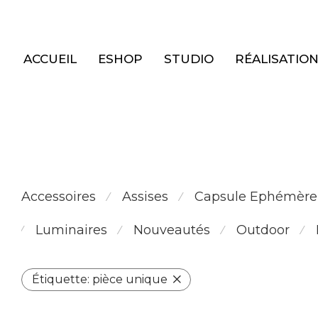
Panneau de gestion des cookies
ACCUEIL
ESHOP
STUDIO
RÉALISATIO
Accessoires
Assises
Capsule Ephémère
⁄
⁄
Luminaires
Nouveautés
Outdoor
⁄
⁄
⁄
⁄
Étiquette:
pièce unique