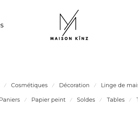
NS
pièce unique
Cosmétiques
Décoration
Linge de mai
⁄
⁄
⁄
Paniers
Papier peint
Soldes
Tables
⁄
⁄
⁄
⁄