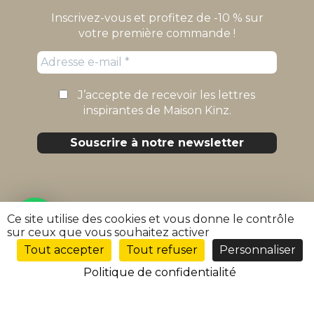
Inscrivez-vous et profitez de -10 % sur
votre première commande !
J’accepte de recevoir les lettres
inspirantes de Maison Kïnz.
Maison Kïnz
Ce site utilise des cookies et vous donne le contrôle
sur ceux que vous souhaitez activer
Mentions légales
Tout accepter
Tout refuser
Personnaliser
FR
Politique de confidentialité
Politique de confidentialité
Conditions générales de vente