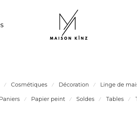
NS
papier peint fleurs colorées
Cosmétiques
Décoration
Linge de mai
⁄
⁄
⁄
Paniers
Papier peint
Soldes
Tables
⁄
⁄
⁄
⁄