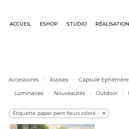
Panneau de gestion des cookies
ACCUEIL
ESHOP
STUDIO
RÉALISATIO
Accessoires
Assises
Capsule Ephémère
⁄
⁄
Luminaires
Nouveautés
Outdoor
⁄
⁄
⁄
⁄
Étiquette:
papier peint fleurs colorées