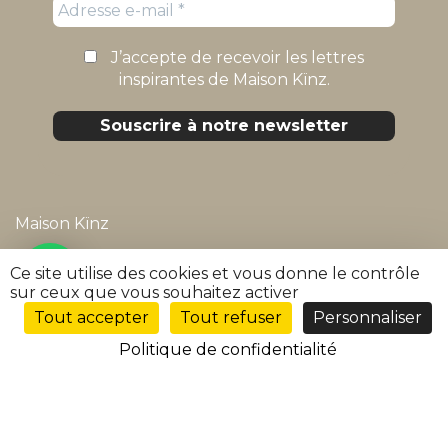
J’accepte de recevoir les lettres
inspirantes de Maison Kïnz.
Maison Kïnz
Mentions légales
Ce site utilise des cookies et vous donne le contrôle
sur ceux que vous souhaitez activer
Politique de confidentialité
Tout accepter
Tout refuser
Personnaliser
FR
Conditions générales de vente
Politique de confidentialité
FAQ
Suivre ma commande