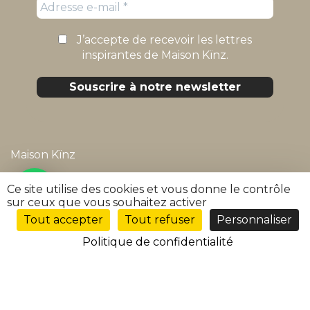
J’accepte de recevoir les lettres
inspirantes de Maison Kïnz.
Maison Kïnz
Mentions légales
Ce site utilise des cookies et vous donne le contrôle
sur ceux que vous souhaitez activer
Politique de confidentialité
Tout accepter
Tout refuser
Personnaliser
FR
Conditions générales de vente
Politique de confidentialité
FAQ
Suivre ma commande