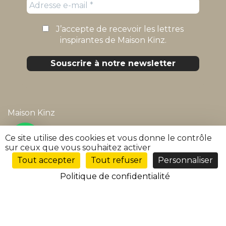
J’accepte de recevoir les lettres
inspirantes de Maison Kïnz.
Maison Kïnz
Mentions légales
Ce site utilise des cookies et vous donne le contrôle
sur ceux que vous souhaitez activer
Politique de confidentialité
Tout accepter
Tout refuser
Personnaliser
FR
Conditions générales de vente
Politique de confidentialité
FAQ
Suivre ma commande