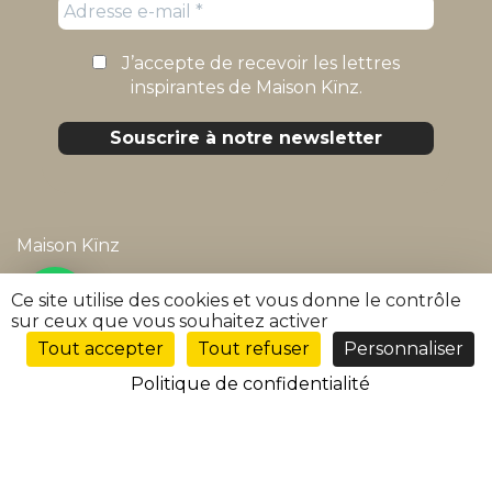
J’accepte de recevoir les lettres
inspirantes de Maison Kïnz.
Maison Kïnz
Mentions légales
Ce site utilise des cookies et vous donne le contrôle
sur ceux que vous souhaitez activer
Politique de confidentialité
Tout accepter
Tout refuser
Personnaliser
FR
Conditions générales de vente
Politique de confidentialité
FAQ
Suivre ma commande