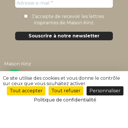
J’accepte de recevoir les lettres
inspirantes de Maison Kïnz.
Maison Kïnz
Mentions légales
Ce site utilise des cookies et vous donne le contrôle
sur ceux que vous souhaitez activer
Politique de confidentialité
Tout accepter
Tout refuser
Personnaliser
FR
Conditions générales de vente
Politique de confidentialité
FAQ
Suivre ma commande