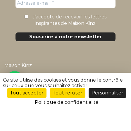
J’accepte de recevoir les lettres
inspirantes de Maison Kïnz.
Maison Kïnz
Mentions légales
Ce site utilise des cookies et vous donne le contrôle
sur ceux que vous souhaitez activer
Politique de confidentialité
Tout accepter
Tout refuser
Personnaliser
FR
Conditions générales de vente
Politique de confidentialité
FAQ
Suivre ma commande