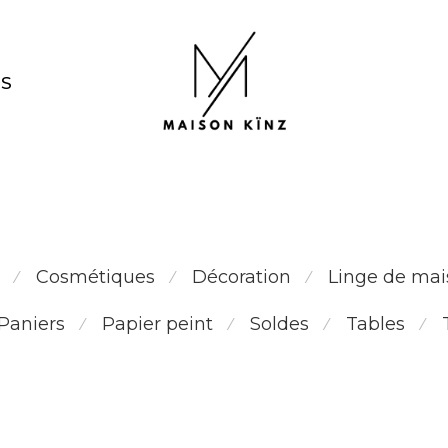
NS
bois de noyer
Cosmétiques
Décoration
Linge de mai
⁄
⁄
⁄
Paniers
Papier peint
Soldes
Tables
⁄
⁄
⁄
⁄