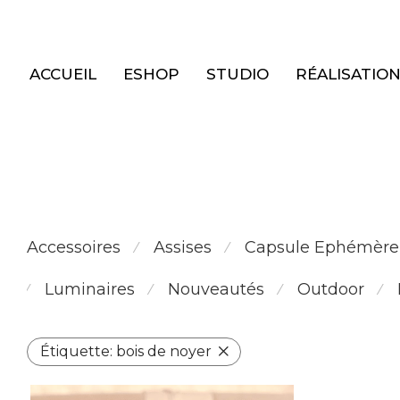
Panneau de gestion des cookies
ACCUEIL
ESHOP
STUDIO
RÉALISATIO
Accessoires
Assises
Capsule Ephémère
⁄
⁄
Luminaires
Nouveautés
Outdoor
⁄
⁄
⁄
⁄
Étiquette:
bois de noyer