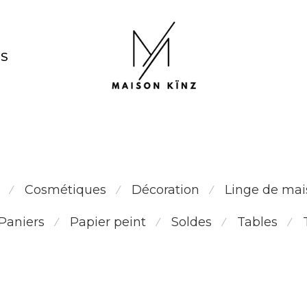
NS
Assiette décorative murale
Cosmétiques
Décoration
Linge de mai
⁄
⁄
⁄
Paniers
Papier peint
Soldes
Tables
⁄
⁄
⁄
⁄