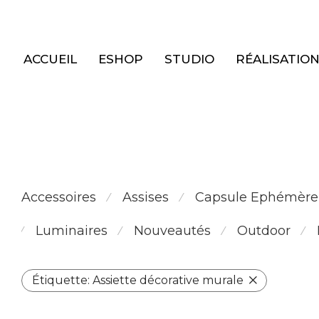
Panneau de gestion des cookies
ACCUEIL
ESHOP
STUDIO
RÉALISATIO
Accessoires
Assises
Capsule Ephémère
⁄
⁄
Luminaires
Nouveautés
Outdoor
⁄
⁄
⁄
⁄
Étiquette:
Assiette décorative murale